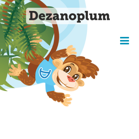
DESPRE PĂDUCHI
®
DEZANOPLUM
CUM FUNCȚIONEAZĂ
COMANDĂ