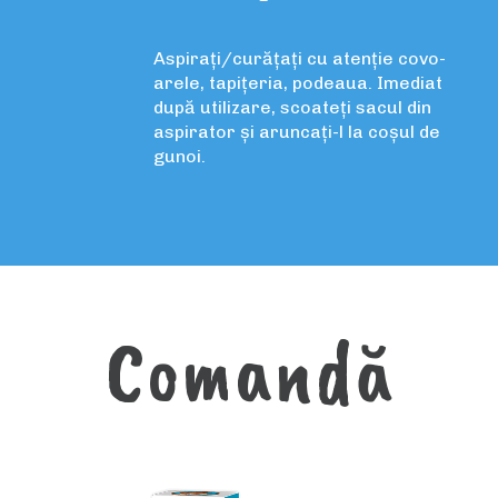
Aspirați/curățați cu atenție covo-
arele, tapițeria, podeaua. Imediat
după utilizare, scoateți sacul din
aspirator și aruncați-l la coșul de
gunoi.
Comandă