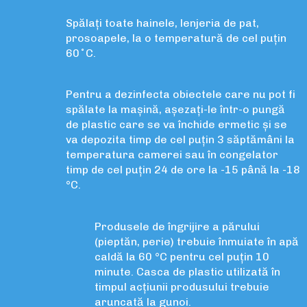
Spălați toate hainele, lenjeria de pat,
prosoapele, la o temperatură de cel puțin
60˚C.
Pentru a dezinfecta obiectele care nu pot fi
spălate la mașină, așezați-le într-o pungă
de plastic care se va închide ermetic și se
va depozita timp de cel puțin 3 săptămâni la
temperatura camerei sau în congelator
timp de cel puțin 24 de ore la -15 până la -18
°C.
Produsele de îngrijire a părului
(pieptăn, perie) trebuie înmuiate în apă
caldă la 60 °C pentru cel puțin 10
minute. Casca de plastic utilizată în
timpul acțiunii produsului trebuie
aruncată la gunoi.