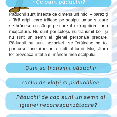
Ce sunt păduchii?
Păduchii sunt insecte de dimensiuni mici – paraziți
- fără aripi, care trăiesc pe scalpul uman și care
se hrănesc cu sânge pe care îl extrag direct prin
mușcătură. Nu sunt periculoși, nu transmit boli și
nu sunt un semn al igienei personale precare.
Păduchii nu sunt sezonieri, se întâlnesc pe tot
parcursul anului în orice colț al lumii. Mușcătura
lor provoacă iritația și mâncărimea scalpului.
Cum se transmit păduchii
Ciclul de viață al păduchilor
Păduchii de cap sunt un semn
al
igienei necorespunzătoare?