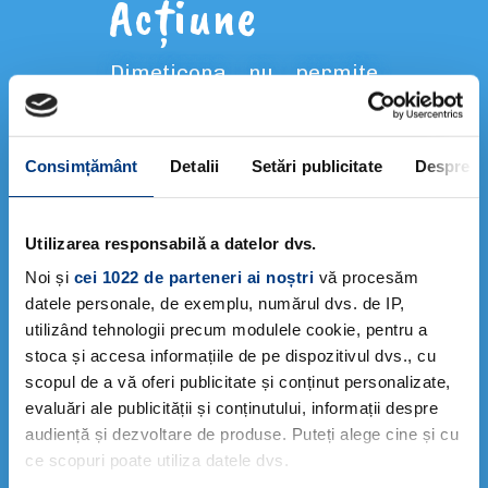
Acțiune
Dimeticona nu permite
accesul aerului în
aparatul respirator al
parazitului, acționând
Consimțământ
Detalii
Setări publicitate
Despre
mecanic prin sufocarea
acestora după minimum
10 minute de la utilizare,
Utilizarea responsabilă a datelor dvs.
eliminând rapid păduchii
Noi și
cei 1022 de parteneri ai noștri
vă procesăm
și lindinii deshidratați.
datele personale, de exemplu, numărul dvs. de IP,
utilizând tehnologii precum modulele cookie, pentru a
®
În plus, DEZANOPLUM
stoca și accesa informațiile de pe dispozitivul dvs., cu
reduce aderența
scopul de a vă oferi publicitate și conținut personalizate,
lindinilor, facilitând
evaluări ale publicității și conținutului, informații despre
îndepărtarea lor cu un
audiență și dezvoltare de produse. Puteți alege cine și cu
pieptăn.
ce scopuri poate utiliza datele dvs.